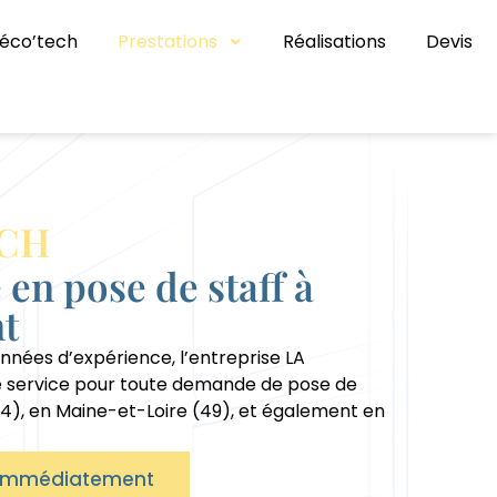
déco’tech
Prestations
Réalisations
Devis
ECH
 en pose de staff à
t
nées d’expérience, l’entreprise LA
e service pour toute demande de pose de
44), en Maine-et-Loire (49), et également en
s immédiatement