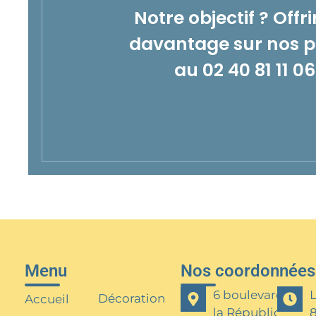
Notre objectif ? Offr
davantage sur nos pr
au
02 40 81 11 06
Menu
Nos coordonnées
6 boulevard de
L
Décoration
Accueil
la République,