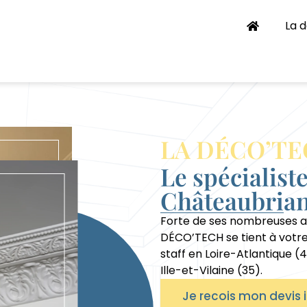
La 
LA DÉCO’T
Le spécialiste
Châteaubrian
Forte de ses nombreuses an
DÉCO’TECH se tient à votr
staff en Loire-Atlantique (
Ille-et-Vilaine (35).
Je recois mon devi