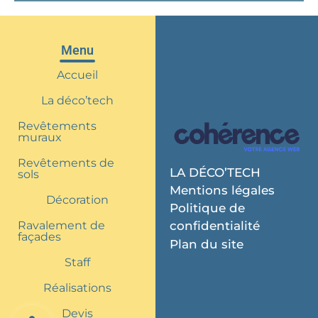
Menu
Accueil
La déco’tech
Revêtements
muraux
Revêtements de
LA DÉCO’TECH
sols
Mentions légales
Décoration
Politique de
Ravalement de
confidentialité
façades
Plan du site
Staff
Réalisations
Devis