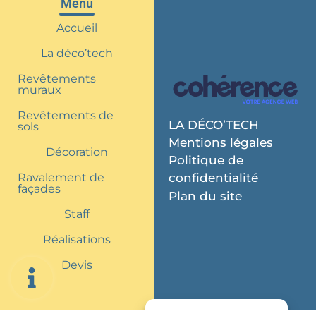
Menu
Accueil
La déco’tech
Revêtements
muraux
Revêtements de
LA DÉCO’TECH
sols
Mentions légales
Décoration
Politique de
Ravalement de
confidentialité
façades
Plan du site
Staff
Réalisations
Devis